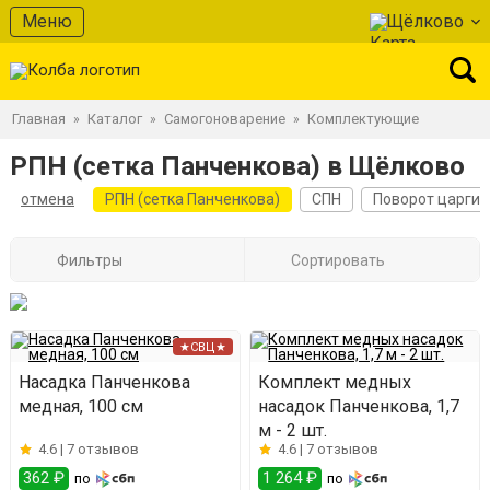
Меню
Щёлково
Главная
Каталог
Самогоноварение
Комплектующие
»
»
»
РПН (сетка Панченкова) в Щёлково
отмена
РПН (сетка Панченкова)
СПН
Поворот царги
Фильтры
Сортировать
★СВЦ★
Насадка Панченкова
Комплект медных
медная, 100 см
насадок Панченкова, 1,7
м - 2 шт.
4.6 |
7 отзывов
4.6 |
7 отзывов
362 ₽
1 264 ₽
по
по