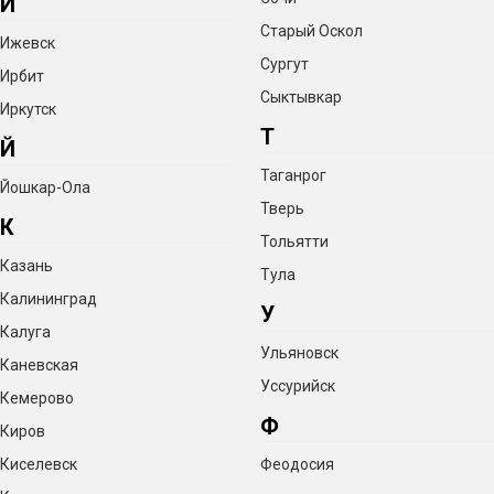
И
Старый Оскол
Ижевск
Сургут
Ирбит
Сыктывкар
Иркутск
Т
Й
Таганрог
Йошкар-Ола
Тверь
К
Тольятти
Казань
Тула
Калининград
У
Калуга
Ульяновск
Каневская
Уссурийск
Кемерово
Ф
Киров
Киселевск
Феодосия