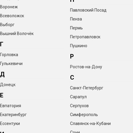
Воронеж
Павловский Посад
Всеволожск
Пенза
Выборг
Пермь
Вышний Волочёк
Петропавловск
Г
Пушкино
Горловка
Р
Гулькевичи
Ростов-на-Дону
Д
С
Донецк
Санкт-Петербург
Е
Сарапул
Евпатория
Серпухов
Екатеринбург
Симферополь
Ессентуки
Славянск-на-Кубани
Сочи