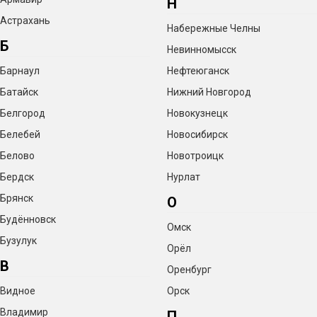
Н
Астрахань
Набережные Челны
Б
Невинномысск
Барнаул
Нефтеюганск
Батайск
Нижний Новгород
Белгород
Новокузнецк
Белебей
Новосибирск
Белово
Новотроицк
Бердск
Нурлат
Брянск
О
Будённовск
Омск
Бузулук
Орёл
В
Оренбург
Видное
Орск
Владимир
П