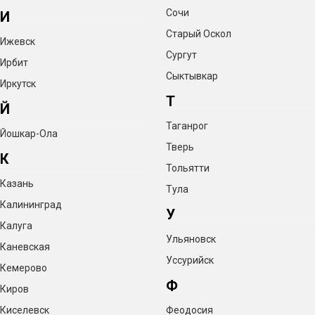
Сочи
И
Старый Оскол
Ижевск
Сургут
Ирбит
Сыктывкар
Иркутск
Т
Й
Таганрог
Йошкар-Ола
Тверь
К
Тольятти
Казань
Тула
Калининград
У
Калуга
Ульяновск
Каневская
Уссурийск
Кемерово
Ф
Киров
Киселевск
Феодосия