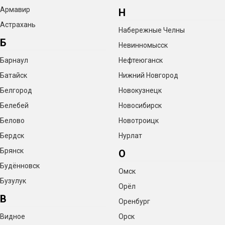
Армавир
Н
Астрахань
Набережные Челны
Б
Невинномысск
Барнаул
Нефтеюганск
Батайск
Нижний Новгород
Белгород
Новокузнецк
Белебей
Новосибирск
Белово
Новотроицк
Бердск
Нурлат
Брянск
О
Будённовск
Омск
Бузулук
Орёл
В
Оренбург
Видное
Орск