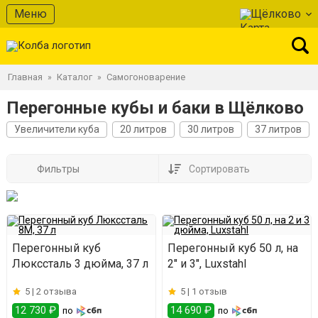
Меню
Щёлково
Главная
Каталог
Самогоноварение
»
»
Перегонные кубы и баки в Щёлково
Увеличители куба
20 литров
30 литров
37 литров
Фильтры
Сортировать
Перегонный куб
Перегонный куб 50 л, на
Люкссталь 3 дюйма, 37 л
2" и 3", Luxstahl
5 |
2 отзыва
5 |
1 отзыв
12 730 ₽
14 690 ₽
по
по