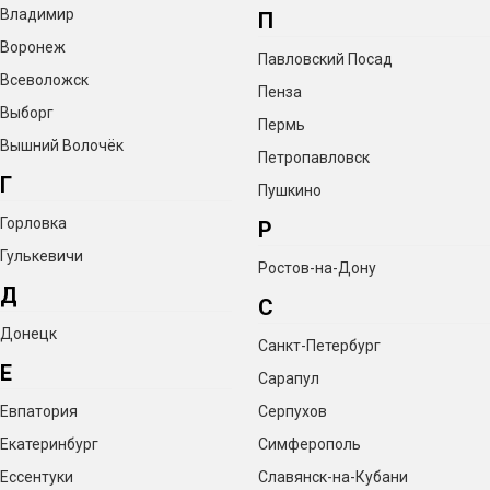
Владимир
П
Воронеж
Павловский Посад
Всеволожск
Пенза
Выборг
Пермь
Вышний Волочёк
Петропавловск
Г
Пушкино
Горловка
Р
Гулькевичи
Ростов-на-Дону
Д
С
Донецк
Санкт-Петербург
Е
Сарапул
Евпатория
Серпухов
Екатеринбург
Симферополь
Ессентуки
Славянск-на-Кубани