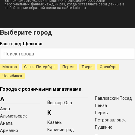
Вы принимаете условия политики в отношении обработки
персональных данных
каждый раз, когда оставляете свои данные в
любой форме обратной связи на сайте kolba.ru.
Выберите город
Ваш город:
Щёлково
Москва
Санкт-Петербург
Пермь
Тверь
Оренбург
Челябинск
Города с розничными магазинами:
А
Павловский Посад
Йошкар-Ола
Пенза
Азов
К
Пермь
Альметьевск
Петропавловск
Казань
Анапа
Пушкино
Калининград
Армавир