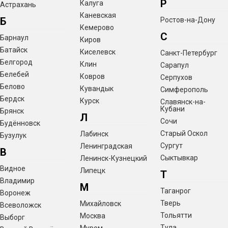
Р
Калуга
Астрахань
Каневская
Б
Ростов-на-Дону
Кемерово
С
Барнаул
Киров
Батайск
Киселевск
Санкт-Петербург
Белгород
Клин
Сарапул
Белебей
Ковров
Серпухов
Белово
Кувандык
Симферополь
Бердск
Курск
Славянск-на-
Кубани
Брянск
Л
Сочи
Будённовск
Старый Оскол
Лабинск
Бузулук
Сургут
Ленинградская
В
Сыктывкар
Ленинск-Кузнецкий
Видное
Липецк
Т
Владимир
М
Таганрог
Воронеж
Тверь
Михайловск
Всеволожск
Тольятти
Москва
Выборг
Тула