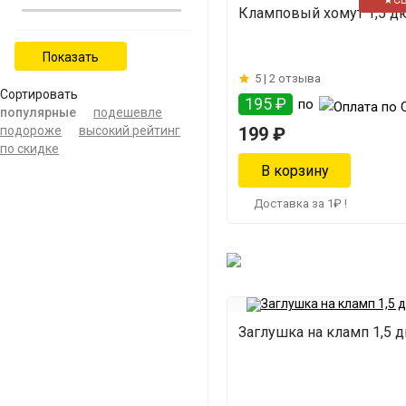
★С
Кламповый хомут 1,5 д
5 |
2 отзыва
Сортировать
195 ₽
по
популярные
подешевле
подороже
высокий рейтинг
199 ₽
по скидке
Доставка за 1₽ !
Заглушка на кламп 1,5 