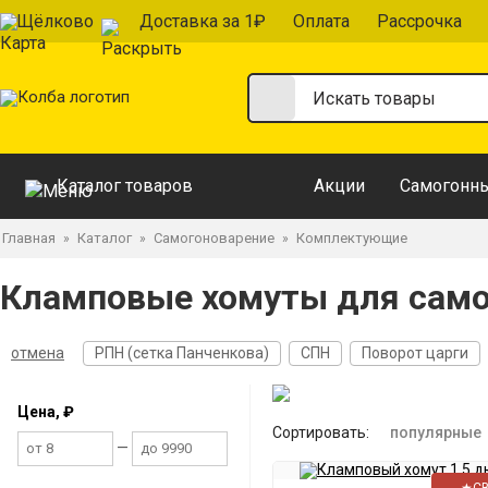
Щёлково
Доставка за 1₽
Оплата
Рассрочка
Каталог товаров
Акции
Самогонны
Главная
Каталог
Самогоноварение
Комплектующие
»
»
»
Кламповые хомуты для само
отмена
РПН (сетка Панченкова)
СПН
Поворот царги
Цена, ₽
Сортировать:
популярные
—