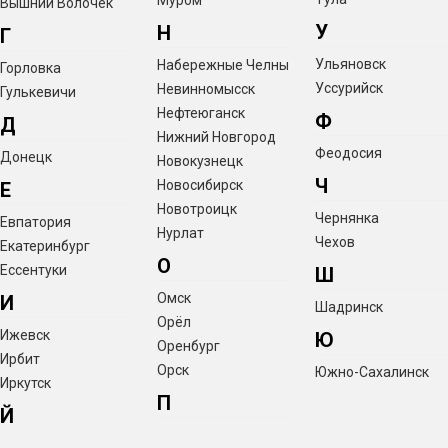
Муром
Вышний Волочёк
У
Н
Г
Ульяновск
Набережные Челны
Горловка
Уссурийск
Невинномысск
Гулькевичи
Нефтеюганск
Ф
Д
Нижний Новгород
Феодосия
Донецк
Новокузнецк
Ч
Новосибирск
Е
Новотроицк
Чернянка
Евпатория
Нурлат
Чехов
Екатеринбург
О
Ессентуки
Ш
Омск
И
Шадринск
Орёл
Ижевск
Ю
Оренбург
Ирбит
Орск
Южно-Сахалинск
Иркутск
П
Й